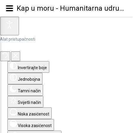
Kap u moru - Humanitarna udruga za djecu, mlade i obitelj - Otok Korčula - Dobrodošli na nove stranice udruge
Alat pristupačnosti
Invertirajte boje
Jednobojna
Tamni način
Svijetli način
Niska zasićenost
Visoka zasićenost