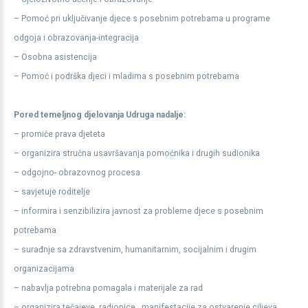
– Pomoć pri uključivanje djece s posebnim potrebama u programe
odgoja i obrazovanja-integracija
– Osobna asistencija
– Pomoć i podrška djeci i mladima s posebnim potrebama
Pored temeljnog djelovanja Udruga nadalje:
– promiče prava djeteta
– organizira stručna usavršavanja pomoćnika i drugih sudionika
– odgojno- obrazovnog procesa
– savjetuje roditelje
– informira i senzibilizira javnost za probleme djece s posebnim
potrebama
– surađnje sa zdravstvenim, humanitarnim, socijalnim i drugim
organizacijama
– nabavlja potrebna pomagala i materijale za rad
– organizira tečajeve, radionice , manifestacije za ostvarenje ciljeva