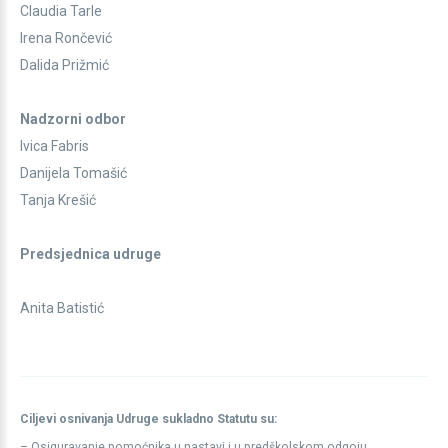
Claudia Tarle
Irena Rončević
Dalida Prižmić
Nadzorni odbor
Ivica Fabris
Danijela Tomašić
Tanja Krešić
Predsjednica udruge
Anita Batistić
Ciljevi osnivanja Udruge sukladno Statutu su:
– Osiguravanje pomoćnika u nastavi i u predškolskom odgoju