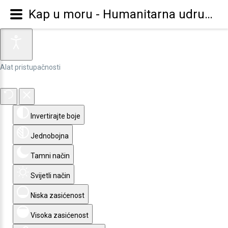
Kap u moru - Humanitarna udruga za djecu, mlade i obitelj - Otok Korčula - O udruzi
Alat pristupačnosti
Invertirajte boje
Jednobojna
Tamni način
Svijetli način
Niska zasićenost
Visoka zasićenost