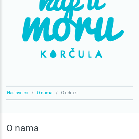
Naslovnica
O nama
O udruzi
O
nama