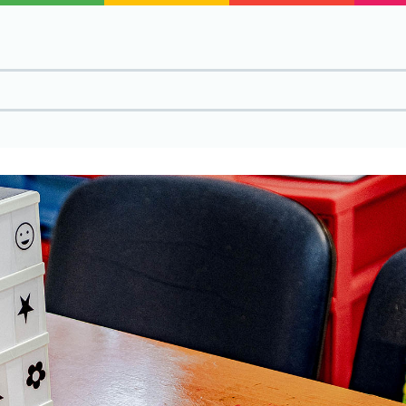
O udr
Naše 
Naši d
surad
Objav
Služb