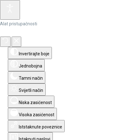
Alat pristupačnosti
Invertirajte boje
Jednobojna
Tamni način
Svijetli način
Niska zasićenost
Visoka zasićenost
Iststaknute poveznice
Istaknuti naslovi