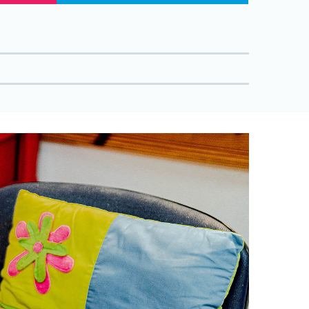
uzi
usluge
jelatnici i
nici
e izvještaji
eni dokumenti