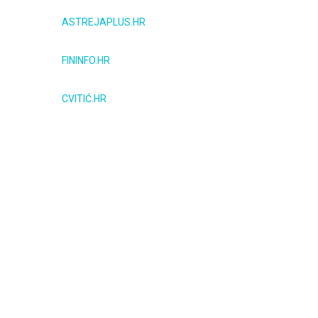
ASTREJAPLUS.HR
FININFO.HR
CVITIĆ.HR